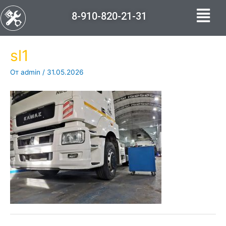
8-910-820-21-31
sl1
От
admin
/
31.05.2026