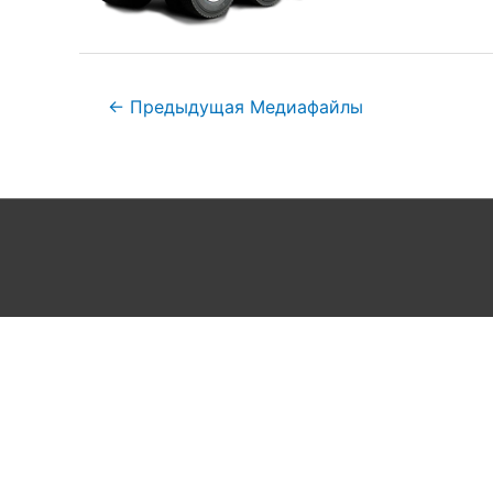
←
Предыдущая Медиафайлы